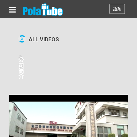
語系
00:02:34
ALL VIDEOS
全
公
立
司
發
簡
介