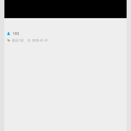
Unmute
Open
Loaded
:
quality
9.55%
selector
menu
102
產品介紹
2020-01-31