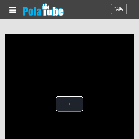
語系
Play
Video