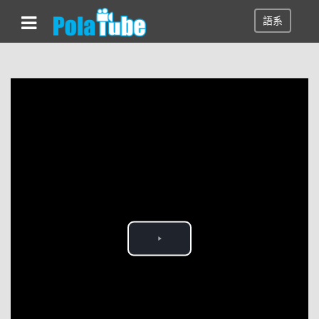
語系
Play
Video