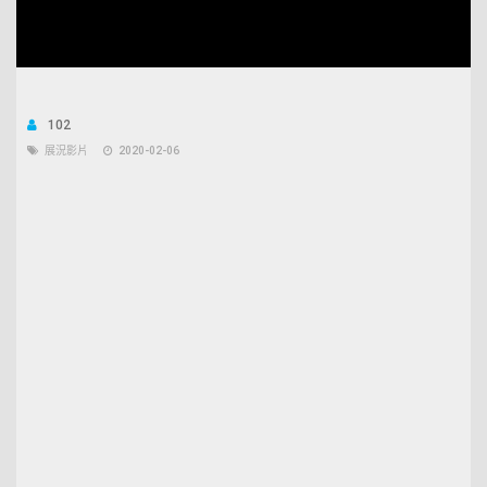
Unmute
Open
Loaded
:
quality
35.73%
selector
menu
102
展況影片
2020-02-06