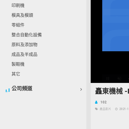
印刷機
模具及模頭
零組件
整合自動化設備
原料及添加物
成品及半成品
製鞋機
其它
Unmu
公司頻道
矗東機械 -R
102
產品影片
2021-1