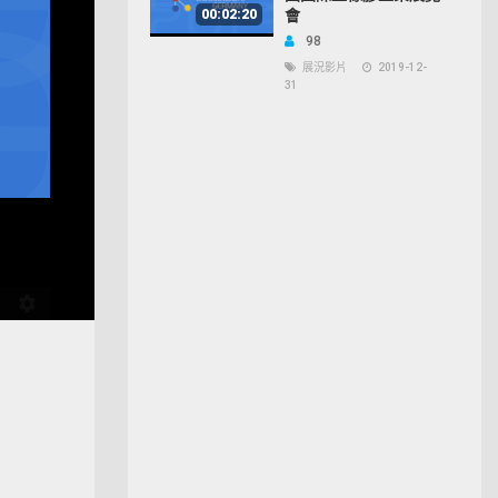
00:02:20
會
98
展況影片
2019-12-
31
Open
quality
selector
menu