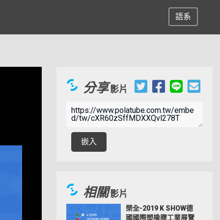
語系
分享
影片
嵌入
相關
影片
榮全-2019 K SHOW德
國國際塑橡膠工業展覽