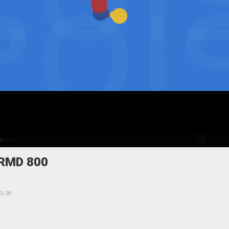
te
Loaded
:
11.65%
MD 800
2-20