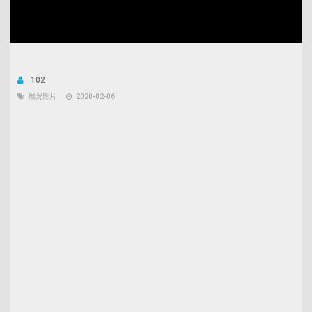
Unmute
Open
Loaded
:
quality
34.45%
selector
menu
102
展況影片
2020-02-06