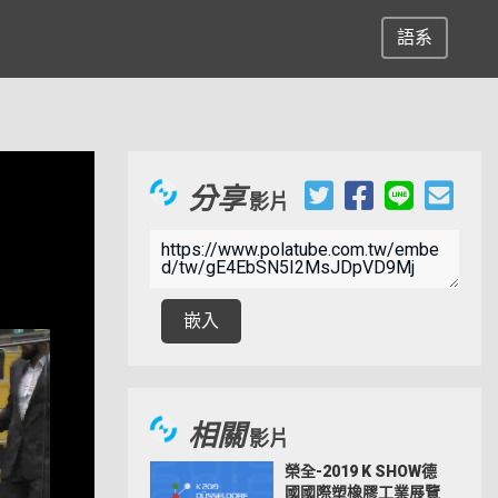
語系
分享
影片
嵌入
相關
影片
榮全-2019 K SHOW德
國國際塑橡膠工業展覽