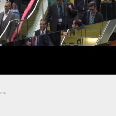
te
Loaded
:
36.48%
2-06