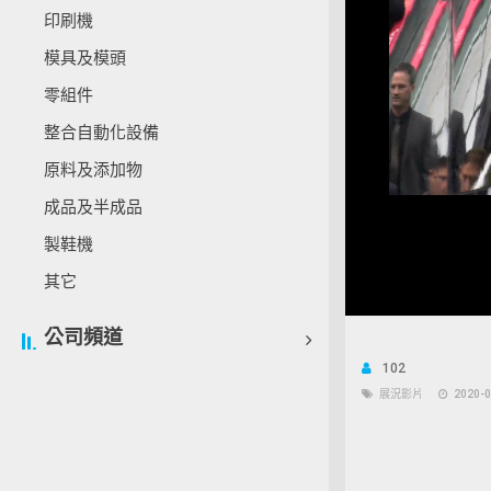
印刷機
模具及模頭
零組件
整合自動化設備
原料及添加物
成品及半成品
製鞋機
其它
Unmu
公司頻道
102
展況影片
2020-0