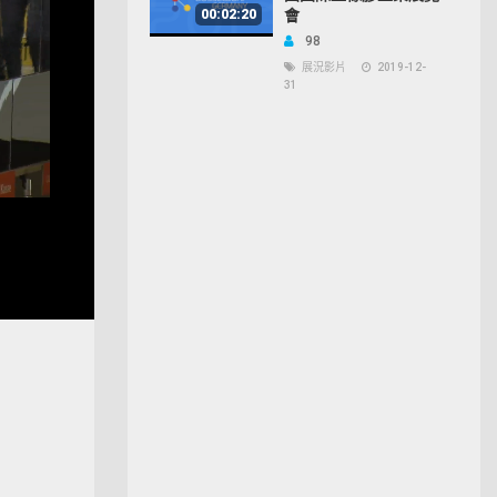
00:02:20
會
98
展況影片
2019-12-
31
Open
quality
selector
menu