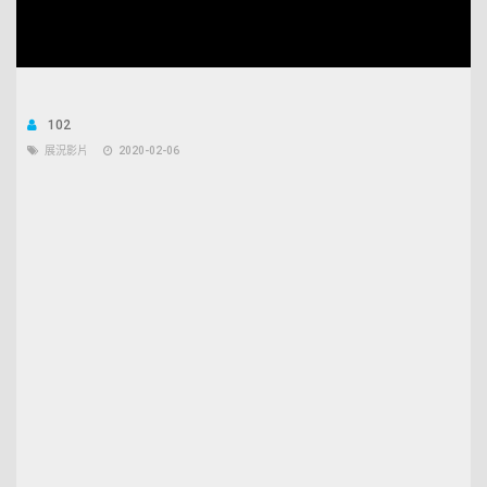
Unmute
Open
Loaded
:
quality
32.53%
selector
menu
102
展況影片
2020-02-06