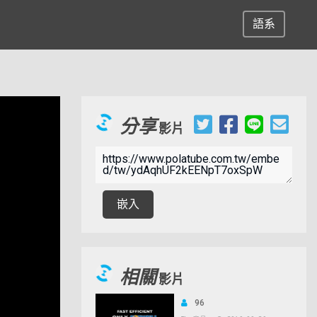
語系
分享
影片
嵌入
相關
影片
96