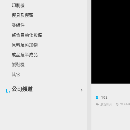
印刷機
模具及模頭
零組件
整合自動化設備
原料及添加物
成品及半成品
製鞋機
其它
Unmu
公司頻道
102
展況影片
2020-0