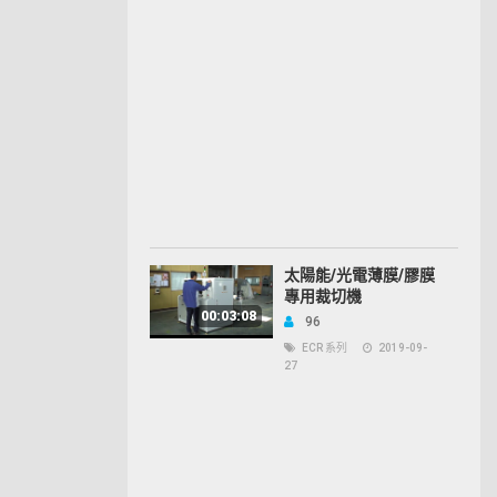
太陽能/光電薄膜/膠膜
專用裁切機
00:03:08
96
ECR 系列
2019-09-
27