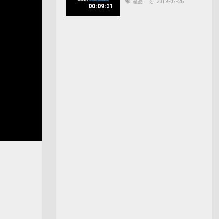
產品
2019-09-26
00:09:31
Open
quality
selector
menu