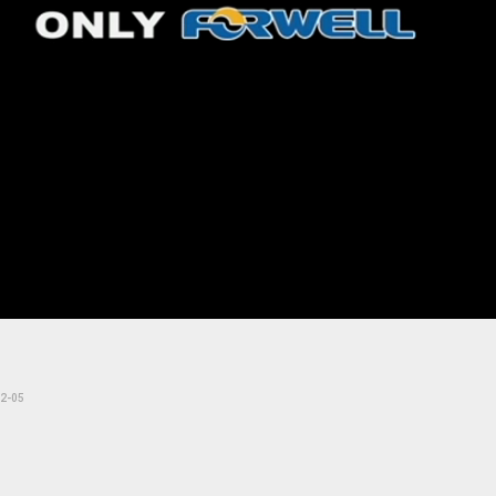
te
Loaded
:
5.34%
2-05