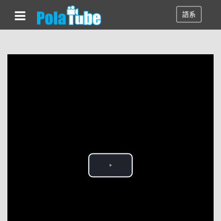
語系
Play
Video