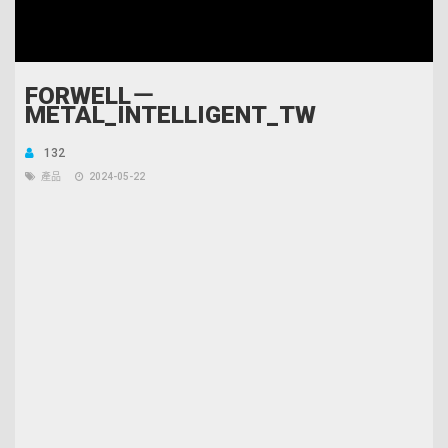
Unmute
Open
Loaded
:
quality
13.53%
selector
menu
FORWELL－
METAL_INTELLIGENT_TW
132
產品
2024-05-22