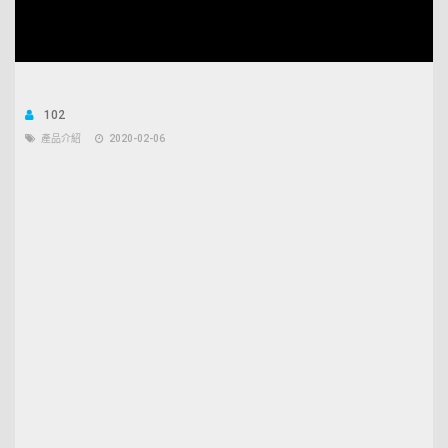
Unmute
Open
Loaded
:
quality
5.32%
selector
menu
102
產品介紹
2020-02-06