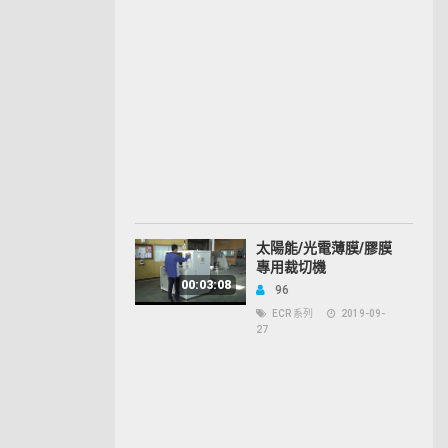
太陽能/光電薄膜/膠膜
專用裁切機
00:03:08
96
ECR 系列
2019-09-
27