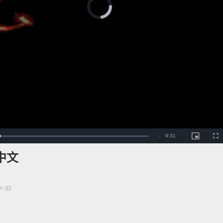
Player
is
loading.
te
Picture-
Fu
Remaining
-
9:31
Loaded
:
in-
0.13%
Picture
Time
中文
1-22