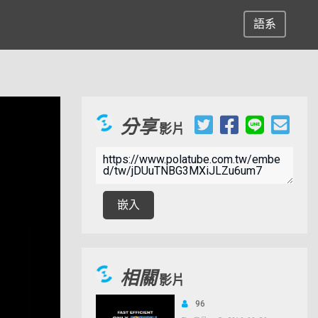
語系
分享
影片
嵌入
相關
影片
96