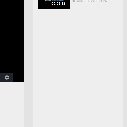
產品
2019-09-26
00:09:31
llscreen
Open
quality
selector
menu