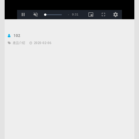
Pause
Unmute
Picture-
Fullscreen
Open
Remaining
-
9:30
Loaded
:
in-
quality
2.62%
Picture
selector
menu
Time
102
產品介紹
2020-02-06