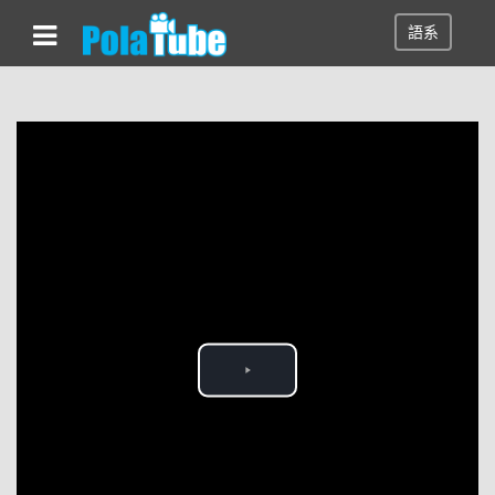
語系
Play
Video