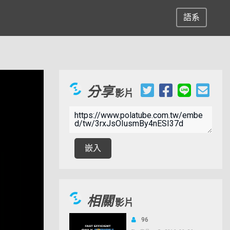
語系
分享
影片
嵌入
相關
影片
96