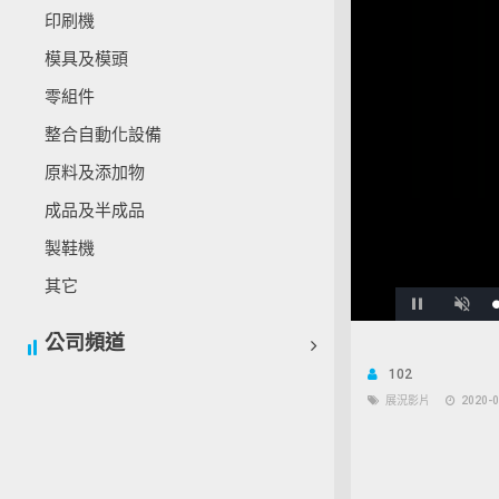
印刷機
模具及模頭
零組件
整合自動化設備
原料及添加物
成品及半成品
製鞋機
其它
Pause
Unmu
公司頻道
102
展況影片
2020-0