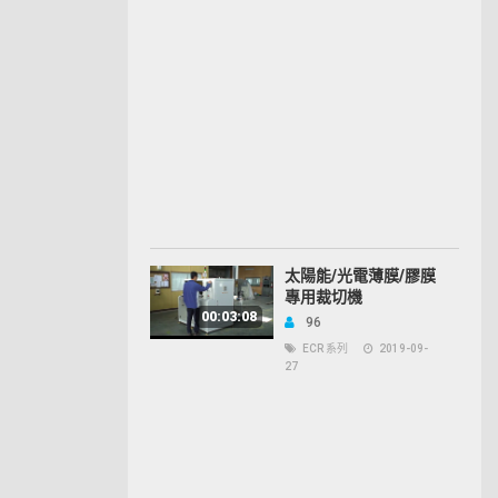
太陽能/光電薄膜/膠膜
專用裁切機
00:03:08
96
ECR 系列
2019-09-
27