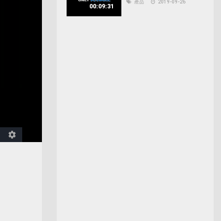
產品
2019-09-26
00:09:31
llscreen
Open
quality
selector
menu