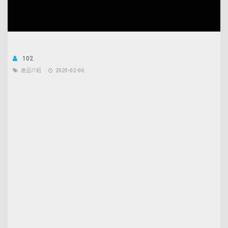
Unmute
Open
Loaded
:
quality
5.34%
selector
menu
102
產品介紹
2020-02-06