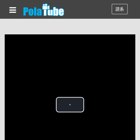
語系
Play
Video