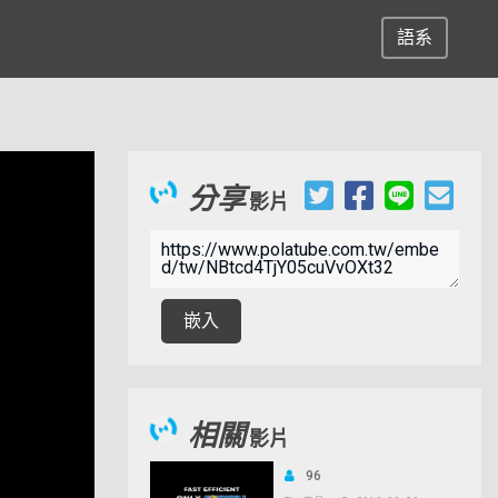
語系
分享
影片
嵌入
相關
影片
96