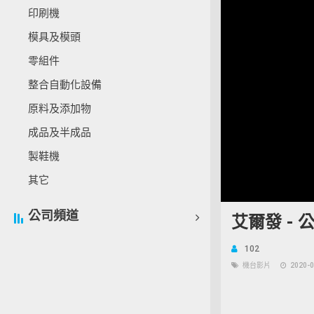
印刷機
模具及模頭
零組件
整合自動化設備
原料及添加物
成品及半成品
製鞋機
其它
公司頻道
艾爾發 -
102
機台影片
2020-0