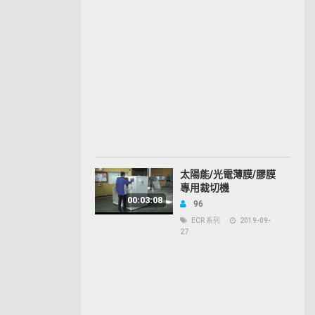
太陽能/光電薄膜/膠膜
專用裁切機
00:03:08
96
ECR 系列
2019-09-
27