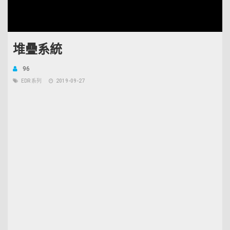
Unmute
Open
Loaded
:
quality
6.87%
selector
menu
堆疊系統
96
EDR 系列
2019-09-27