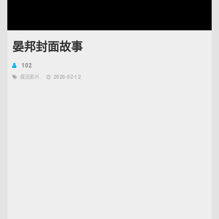
Unmute
Open
Loaded
:
quality
6.71%
selector
menu
晏邦封面故事
102
展況影片
2020-02-12