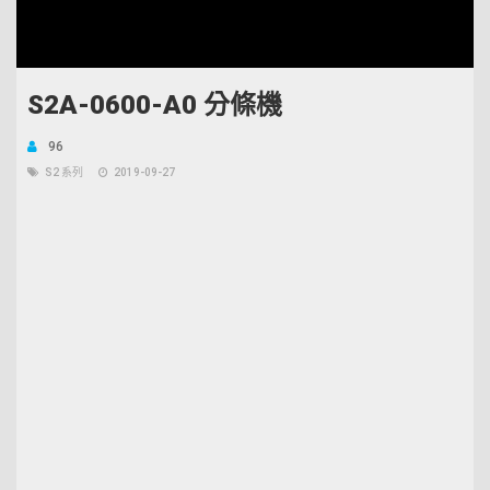
Unmute
Open
Loaded
:
quality
5.34%
selector
menu
S2A-0600-A0 分條機
96
S2 系列
2019-09-27