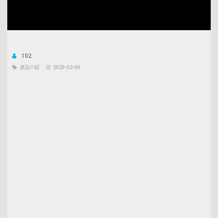
Unmute
Open
Loaded
:
quality
5.52%
selector
menu
102
產品介紹
2020-02-06