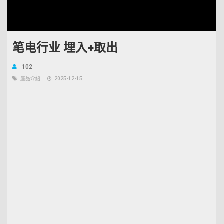
Unmute
Open
Loaded
:
quality
5.38%
selector
menu
笔电行业 埋入+取出
102
產品介紹
2025-12-15